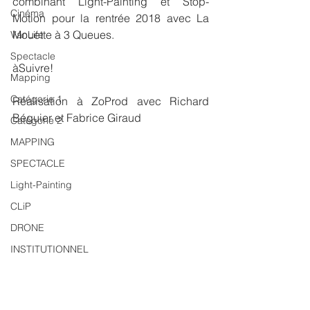
combinant Light-Painting et Stop-
Cinéma
Motion pour la rentrée 2018 avec La 
Mouette à 3 Queues.
VanLife
Spectacle
àSuivre!
Mapping
Catégorie 1
Réalisation à ZoProd avec Richard 
Béguier et Fabrice Giraud
Catégorie 2
MAPPING
SPECTACLE
Light-Painting
CLiP
DRONE
INSTITUTIONNEL