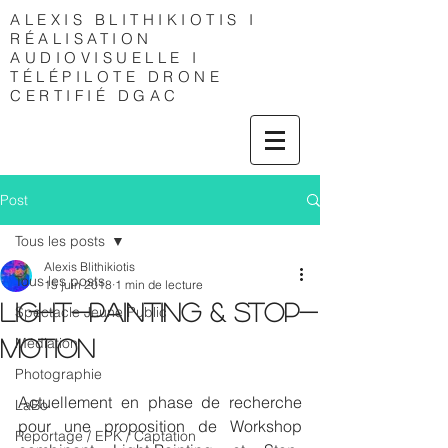
ALEXIS
BLITHIKIOTIS I
RÉALISATION
AUDIOVISUELLE I
TÉLÉPILOTE DRONE
CERTIFIÉ DGAC
Post
Tous les posts
Alexis Blithikiotis
Tous les posts
15 juin 2018
1 min de lecture
Light-Painting & Stop-
Spectacle Jeune Public
Médiation
Motion
Photographie
Actuellement en phase de recherche 
LaBo
pour une proposition de Workshop 
Reportage / EPK / Captation