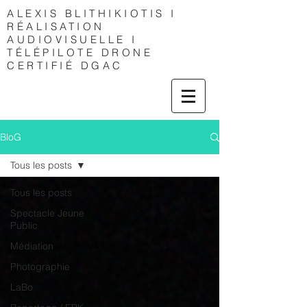
ALEXIS
BLITHIKIOTIS I
RÉALISATION
AUDIOVISUELLE I
TÉLÉPILOTE DRONE
CERTIFIÉ DGAC
BloG
Tous les posts
Tous les posts
Spectacle Jeune
Public
Médiation
Photographie
LaBo