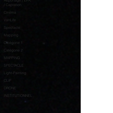
Reportage / EPK
/ Captation
Cinéma
VanLife
Spectacle
Mapping
Catégorie 1
Catégorie 2
MAPPING
SPECTACLE
Light-Painting
CLiP
DRONE
INSTITUTIONNEL