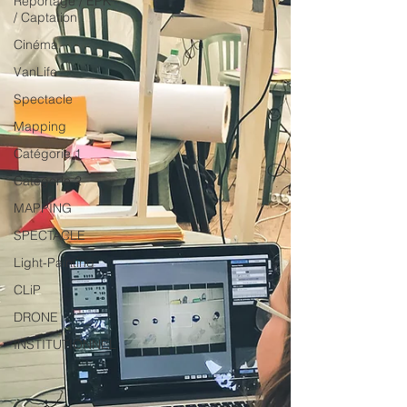
Reportage / EPK
/ Captation
Cinéma
VanLife
Spectacle
Mapping
Catégorie 1
Catégorie 2
MAPPING
SPECTACLE
Light-Painting
CLiP
DRONE
INSTITUTIONNEL