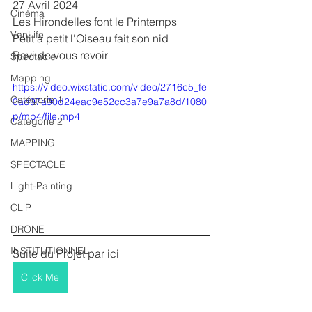
27 Avril 2024
Cinéma
Les Hirondelles font le Printemps
VanLife
Petit à petit l'Oiseau fait son nid
Ravi de vous revoir 
Spectacle
Mapping
https://video.wixstatic.com/video/2716c5_fe
Catégorie 1
0ad97a90d24eac9e52cc3a7e9a7a8d/1080
p/mp4/file.mp4
Catégorie 2
MAPPING
SPECTACLE
Light-Painting
CLiP
DRONE
INSTITUTIONNEL
Suite du Projet par ici
Click Me