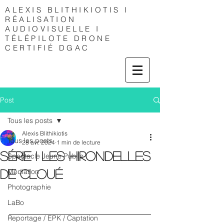
ALEXIS
BLITHIKIOTIS I
RÉALISATION
AUDIOVISUELLE I
TÉLÉPILOTE DRONE
CERTIFIÉ DGAC
Post
Tous les posts
Alexis Blithikiotis
Tous les posts
28 avr. 2024
1 min de lecture
SÉRIE I Les Hirondelles
Spectacle Jeune Public
Médiation
de Cloué
Photographie
LaBo
Reportage / EPK / Captation