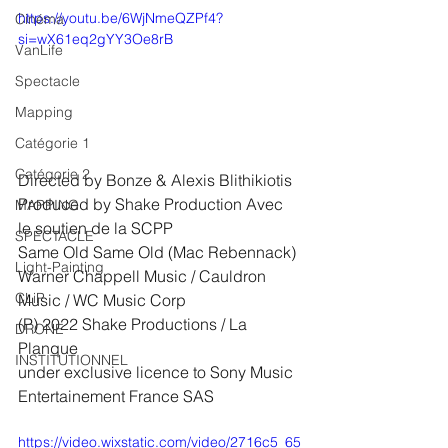
https://youtu.be/6WjNmeQZPf4?
Cinéma
si=wX61eq2gYY3Oe8rB
VanLife
Spectacle
Mapping
Catégorie 1
Catégorie 2
Directed by Bonze & Alexis Blithikiotis
Produced by Shake Production Avec 
MAPPING
le soutien de la SCPP
SPECTACLE
Same Old Same Old (Mac Rebennack)
Light-Painting
Warner Chappell Music / Cauldron 
CLiP
Music / WC Music Corp
(P) 2022 Shake Productions / La 
DRONE
Planque
INSTITUTIONNEL
under exclusive licence to Sony Music 
Entertainement France SAS
https://video.wixstatic.com/video/2716c5_65