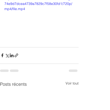
74e9d7dcea4739a7829c7f58e30fd1/720p/
mp4/file.mp4
Voir tout
Posts récents