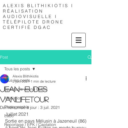
ALEXIS
BLITHIKIOTIS I
RÉALISATION
AUDIOVISUELLE I
TÉLÉPILOTE DRONE
CERTIFIÉ DGAC
Post
Tous les posts
Alexis Blithikiotis
Tous les posts
2 juil. 2021
1 min de lecture
Jean-Eudes
Spectacle Jeune Public
Médiation
VaNLiFeTouR
Photographie
Dernière mise à jour :
3 juil. 2021
Juillet 2021
LaBo
Sortie en pays Mélusin à Jazeneuil (86) 
Reportage / EPK / Captation
à bord de Jean-Eudes en mode bureau 