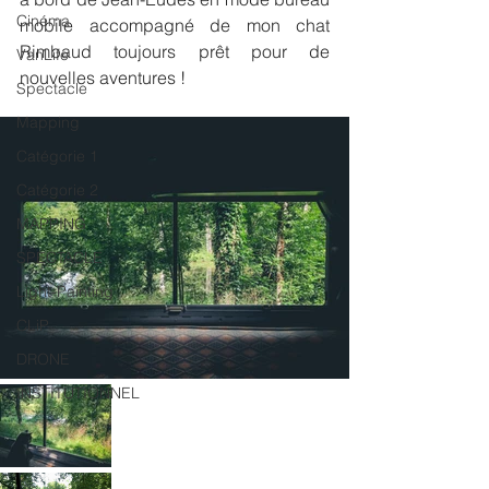
Cinéma
mobile accompagné de mon chat 
Rimbaud toujours prêt pour de 
VanLife
nouvelles aventures ! 
Spectacle
Mapping
Catégorie 1
Catégorie 2
MAPPING
SPECTACLE
Light-Painting
CLiP
DRONE
INSTITUTIONNEL