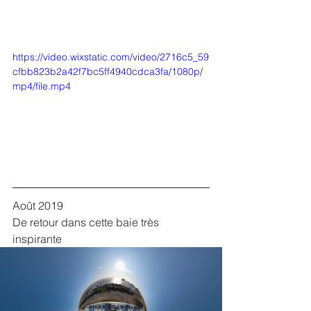
https://video.wixstatic.com/video/2716c5_59
cfbb823b2a42f7bc5ff4940cdca3fa/1080p/
mp4/file.mp4
Août 2019
De retour dans cette baie très 
inspirante