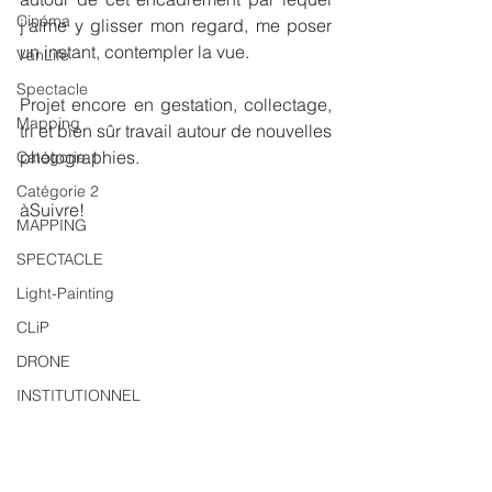
Cinéma
j'aime y glisser mon regard, me poser 
un instant, contempler la vue.
VanLife
Spectacle
Projet encore en gestation, collectage, 
Mapping
tri et bien sûr travail autour de nouvelles 
photographies.
Catégorie 1
Catégorie 2
àSuivre!
MAPPING
SPECTACLE
Light-Painting
CLiP
DRONE
INSTITUTIONNEL