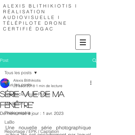
ALEXIS
BLITHIKIOTIS I
RÉALISATION
AUDIOVISUELLE I
TÉLÉPILOTE DRONE
CERTIFIÉ DGAC
Post
Tous les posts
Alexis Blithikiotis
Tous les posts
23 août 2018
1 min de lecture
Série "Vue de ma
Spectacle Jeune Public
Médiation
Fenêtre"
Photographie
Dernière mise à jour :
1 avr. 2023
LaBo
Une nouvelle série photographique 
Reportage / EPK / Captation
autour de cet encadrement par lequel 