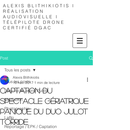
ALEXIS
BLITHIKIOTIS I
RÉALISATION
AUDIOVISUELLE I
TÉLÉPILOTE DRONE
CERTIFIÉ DGAC
Post
Tous les posts
Alexis Blithikiotis
Tous les posts
10 nov. 2017
1 min de lecture
Captation du
Spectacle Jeune Public
Médiation
Spectacle Gériatrique
Photographie
Panique du duo Julot
LaBo
Torride
Reportage / EPK / Captation