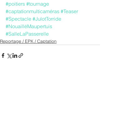
#poitiers
#tournage
#captationmulticaméras
#Teaser
#Spectacle
#JulotTorride
#NouailléMaupertuis
#SalleLaPasserelle
Reportage / EPK / Captation
Voir tout
Posts récents