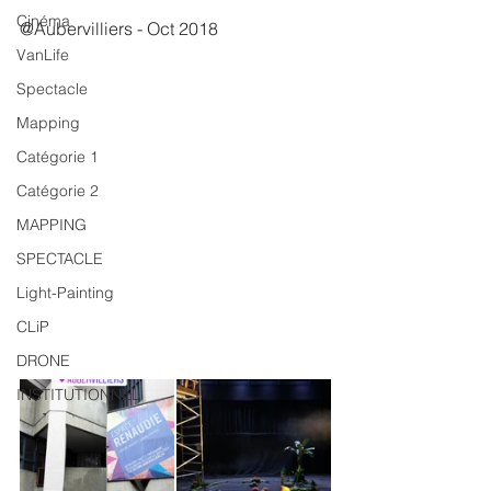
Cinéma
@Aubervilliers - Oct 2018
VanLife
Spectacle
Mapping
Catégorie 1
Catégorie 2
MAPPING
SPECTACLE
Light-Painting
CLiP
DRONE
INSTITUTIONNEL