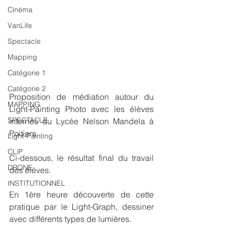
Cinéma
VanLife
Spectacle
Mapping
Catégorie 1
Catégorie 2
Proposition de médiation autour du 
MAPPING
Light-Painting Photo avec les élèves 
SPECTACLE
internes du Lycée Nelson Mandela à 
Poitiers.
Light-Painting
CLiP
Ci-dessous, le résultat final du travail 
DRONE
des élèves.
INSTITUTIONNEL
En 1ère heure découverte de cette 
pratique par le Light-Graph, dessiner 
avec différents types de lumières.