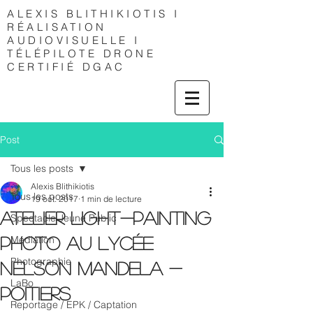
ALEXIS
BLITHIKIOTIS I
RÉALISATION
AUDIOVISUELLE I
TÉLÉPILOTE DRONE
CERTIFIÉ DGAC
Post
Tous les posts
Alexis Blithikiotis
Tous les posts
19 oct. 2017
1 min de lecture
Atelier Light-Painting
Spectacle Jeune Public
Médiation
Photo au Lycée
Photographie
Nelson Mandela -
LaBo
Poitiers
Reportage / EPK / Captation