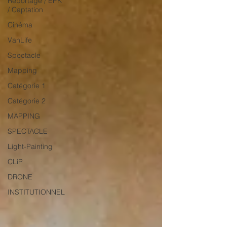
Reportage / EPK
/ Captation
Cinéma
VanLife
Spectacle
Mapping
Catégorie 1
Catégorie 2
MAPPING
SPECTACLE
Light-Painting
CLiP
DRONE
INSTITUTIONNEL