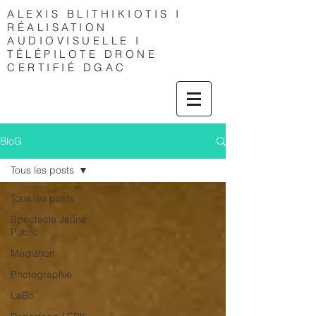
ALEXIS
BLITHIKIOTIS I
RÉALISATION
AUDIOVISUELLE I
TÉLÉPILOTE DRONE
CERTIFIÉ DGAC
BloG
Tous les posts
Tous les posts
Spectacle Jeune
Public
Médiation
Photographie
LaBo