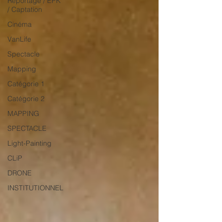
Reportage / EPK
/ Captation
Cinéma
VanLife
Spectacle
Mapping
Catégorie 1
Catégorie 2
MAPPING
SPECTACLE
Light-Painting
CLiP
DRONE
INSTITUTIONNEL