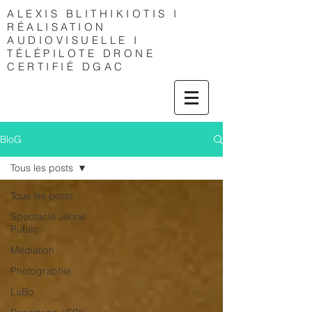
ALEXIS
BLITHIKIOTIS I
RÉALISATION
AUDIOVISUELLE I
TÉLÉPILOTE DRONE
CERTIFIÉ DGAC
BloG
Tous les posts
Tous les posts
Spectacle Jeune
Public
Médiation
Photographie
LaBo